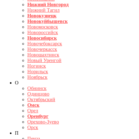
Нижний Новгород
Нижний Тагил
Новокузнецк
Новокуйбышевск
Новомосковск
Новороссийск
Новосибирск
Новочебоксарск
Новочеркасск
Новошахтинск
Новый Уренгой
Ногинск
Норильск
Ноябрьск
О
Обнинск
Одинцово
Октябрьский
Омск
Орел
Оренбург
Орехово-Зуево
Орск
П
Пенза