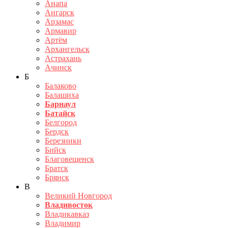
Анапа
Ангарск
Арзамас
Армавир
Артём
Архангельск
Астрахань
Ачинск
Б
Балаково
Балашиха
Барнаул
Батайск
Белгород
Бердск
Березники
Бийск
Благовещенск
Братск
Брянск
В
Великий Новгород
Владивосток
Владикавказ
Владимир