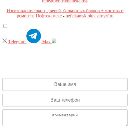
remstroyrf.ru/neftekamsk
Изготовление окон, дверей, балконных блоков + монтаж и
ремонт в Нефтекамске
-
neftekamsk.oknastroyrf.ru
Telegram
Max
БЕСПЛАТНЫЙ ЗАМЕР
Заполните форму и с Вами свяжется замерщик в течение 15
минут