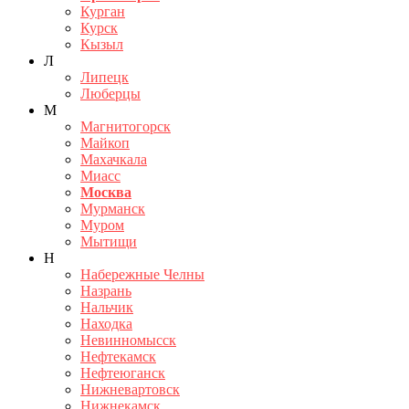
Курган
Курск
Кызыл
Л
Липецк
Люберцы
М
Магнитогорск
Майкоп
Махачкала
Миасс
Москва
Мурманск
Муром
Мытищи
Н
Набережные Челны
Назрань
Нальчик
Находка
Невинномысск
Нефтекамск
Нефтеюганск
Нижневартовск
Нижнекамск