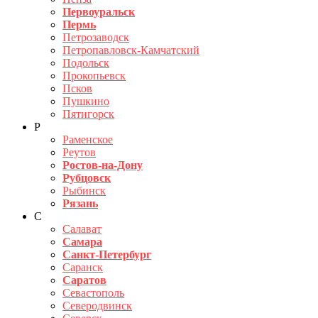
Первоуральск
Пермь
Петрозаводск
Петропавловск-Камчатский
Подольск
Прокопьевск
Псков
Пушкино
Пятигорск
Р
Раменское
Реутов
Ростов-на-Дону
Рубцовск
Рыбинск
Рязань
С
Салават
Самара
Санкт-Петербург
Саранск
Саратов
Севастополь
Северодвинск