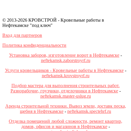
© 2013-2026 КРОВСТРОЙ - Кровельные работы в
Нефтекамске "под ключ"
Вход для партнеров
Политика конфиденциальности
Установка заборов, изготовление ворот в Нефтекамске
-
neftekamsk.zaborstroyrf.ru
Услуги кровельщиков - Кровельные работы в Нефтекамске
-
neftekamsk.krovstroyrf.ru
Подбор мастера для выполнения строительных работ.
Разнорабочие, грузчики, отделочники в Нефтекамске
-
neftekamsk.master-uslug.ru
Аренда строительной техники. Вывоз земли, доставк песка,
щебня в Нефтекамске
-
neftekamsk.spectehrf.ru
Отделка помещений любой сложности, ремонт квартир,
домов, офисов и магазинов в Нефтекамске
-