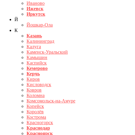
Иваново
Ижевск
Иркутск
Й
Йошкар-Ола
К
Казань
Калининград
Калуга
Каменск-Уральский
Камышин
Каспийск
Кемерово
Керчь
Киров
Кисловодск
Ковров
Коломна
Комсомольск-на-Амуре
Копейск
Королёв
Кострома
Красногорск
Краснодар
Красноярск