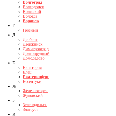
Волгоград
Волгодонск
Волжский
Вологда
Воронеж
Г
Грозный
Д
Дербент
Дзержинск
Димитровград
Долгопрудный
Домодедово
Е
Евпатория
Елец
Екатеринбург
Ессентуки
Ж
Железногорск
Жуковский
З
Зеленодольск
Златоуст
И