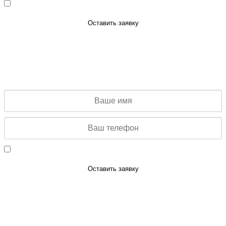
Даю согласие на обработку персональных данных
Оставить заявку
ЗАКАЗАТЬ ЗВОНОК
Заполните данную форму и мы свяжемся с Вами для
консультации
Даю согласие на обработку персональных данных
Оставить заявку
ЗАЯВКА НА КОНСУЛЬТАЦИЮ
Заполните данную форму и мы свяжемся с Вами для
консультации