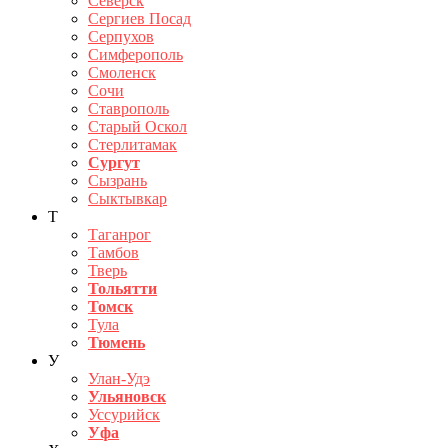
Северск
Сергиев Посад
Серпухов
Симферополь
Смоленск
Сочи
Ставрополь
Старый Оскол
Стерлитамак
Сургут
Сызрань
Сыктывкар
Т
Таганрог
Тамбов
Тверь
Тольятти
Томск
Тула
Тюмень
У
Улан-Удэ
Ульяновск
Уссурийск
Уфа