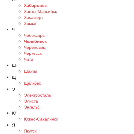
Хабаровск
Ханты-Мансийск
Хасавюрт
Химки
Ч
Чебоксары
Челябинск
Череповец
Черкесск
Чита
Ш
Шахты
Щ
Щелково
Э
Электросталь
Элиста
Энгельс
Ю
Южно-Сахалинск
Я
Якутск