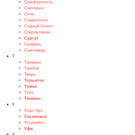
Симферополь
Смоленск
Сочи
Ставрополь
Старый Оскол
Стерлитамак
Сургут
Сызрань
Сыктывкар
Т
Таганрог
Тамбов
Тверь
Тольятти
Томск
Тула
Тюмень
У
Улан-Удэ
Ульяновск
Уссурийск
Уфа
Х