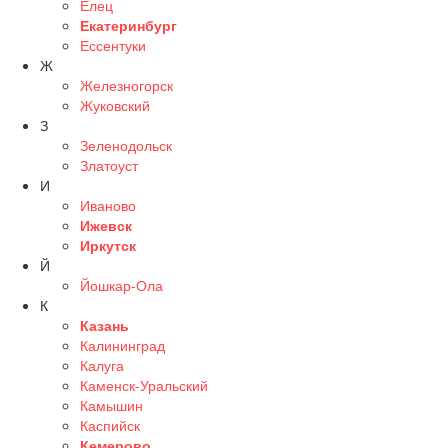
Елец
Екатеринбург
Ессентуки
Ж
Железногорск
Жуковский
З
Зеленодольск
Златоуст
И
Иваново
Ижевск
Иркутск
Й
Йошкар-Ола
К
Казань
Калининград
Калуга
Каменск-Уральский
Камышин
Каспийск
Кемерово