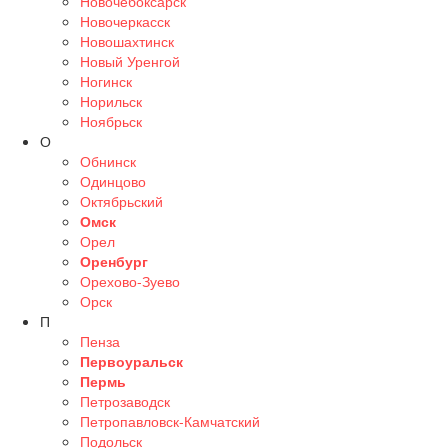
Новочебоксарск
Новочеркасск
Новошахтинск
Новый Уренгой
Ногинск
Норильск
Ноябрьск
О
Обнинск
Одинцово
Октябрьский
Омск
Орел
Оренбург
Орехово-Зуево
Орск
П
Пенза
Первоуральск
Пермь
Петрозаводск
Петропавловск-Камчатский
Подольск